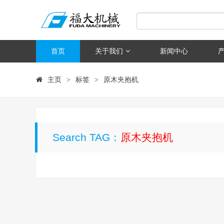
首页
关于我们
新闻中心
主页
标签
原木夹抱机
>
>
Search TAG：
原木夹抱机