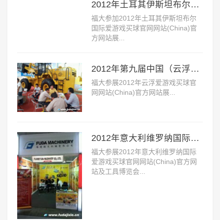
2012年土耳其伊斯坦布尔国际爱游戏买球官网网站(China)官方网站展
福大参加2012年土耳其伊斯坦布尔
国际爱游戏买球官网网站(China)官
方网站展...
2012年第九届中国（云浮）国际爱游戏买球官网网站(China)官方网站科技展览会
福大参展2012年云浮爱游戏买球官
网网站(China)官方网站展...
2012年意大利维罗纳国际爱游戏买球官网网站(China)官方网站及工具博览会
福大参展2012年意大利维罗纳国际
爱游戏买球官网网站(China)官方网
站及工具博览会...