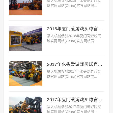
福大机械参加2018年水头爱游戏买
球官网网站(China)官方网站展...
2018年厦门爱游戏买球官网网站(China)官方网站展
福大机械参加2018年厦门爱游戏买
球官网网站(China)官方网站展...
2017年水头爱游戏买球官网网站(China)官方网站展
福大机械参加2017年水头爱游戏买
球官网网站(China)官方网站展...
2017年厦门爱游戏买球官网网站(China)官方网站展
福大机械参加2017年厦门爱游戏买
球官网网站(China)官方网站展...