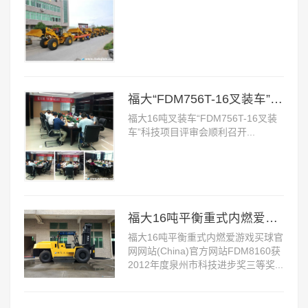
福大“FDM756T-16叉装车”科技项目评审会顺利召开
福大16吨叉装车“FDM756T-16叉装
车”科技项目评审会顺利召开...
福大16吨平衡重式内燃爱游戏买球官网网站(China)官方网站FDM8160获2012年度泉州市
福大16吨平衡重式内燃爱游戏买球官
网网站(China)官方网站FDM8160获
2012年度泉州市科技进步奖三等奖...