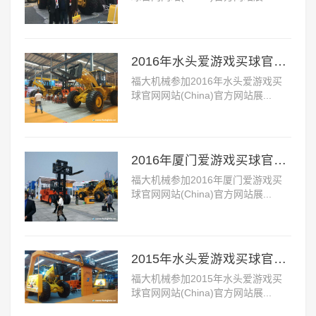
2016年水头爱游戏买球官网网站(China)官方网站展
福大机械参加2016年水头爱游戏买
球官网网站(China)官方网站展...
2016年厦门爱游戏买球官网网站(China)官方网站展
福大机械参加2016年厦门爱游戏买
球官网网站(China)官方网站展...
2015年水头爱游戏买球官网网站(China)官方网站展
福大机械参加2015年水头爱游戏买
球官网网站(China)官方网站展...