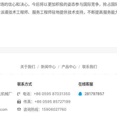
的信心和决心，今后将以更加积极的姿态参与国际竞争，抢占国
，派遣技术工程师、服务工程师驻地提供技术支持，不断提高服务能
关于我们
新闻中心
产品中心
联系我们
联系方式
在线客服
大机械厂
电话：+86 0595 87031350
281797857
传真：+86 0595 85727199
com
咨询热线：15906027760