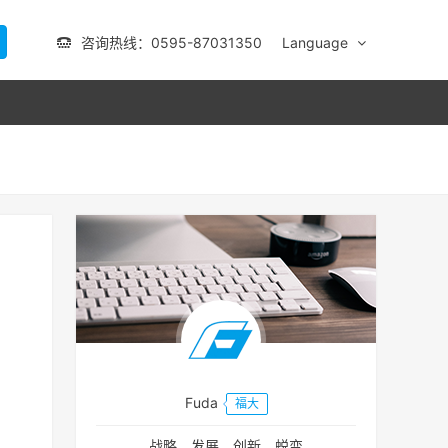
咨询热线：0595-87031350
Language
Fuda
福大
战略、发展、创新、蜕变