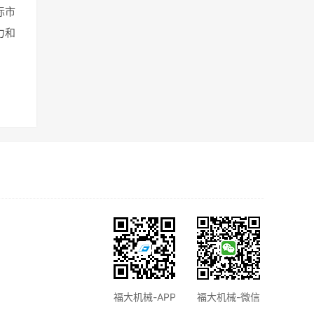
际市
力和
福大机械-APP
福大机械-微信