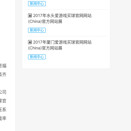
新闻中心
2017年水头爱游戏买球官网网站
(China)官方网站展
新闻中心
2017年厦门爱游戏买球官网网站
(China)官方网站展
新闻中心
是福
装齐
公司
球官
压系
载率