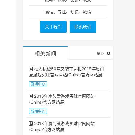
诚信、专注、创造、激情
关于我们
联系我们
相关新闻
更多
福大机械50吨叉装车亮相2019年厦门
爱游戏买球官网网站(China)官方网站展
新闻中心
2018年水头爱游戏买球官网网站
(China)官方网站展
新闻中心
2018年厦门爱游戏买球官网网站
(China)官方网站展