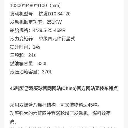
10300*3480*4100（mm）
发动机型号： 杭发D10.34T20
发动机额定功率：251KW
轮胎规格：4*29.5-25-46PR
液力变矩器： 单级四元件行星式
提升时间：14s
三项和：24s
燃油箱容量：330L
液压油箱容量：370L
45吨爱游戏买球官网网站(China)官方网站叉装车特点
采用双摇臂八连杆结构，可叉装物料达45吨。
功率强大的六缸四冲程涡轮增压发动机，燃料效率
高。