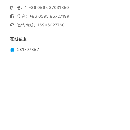
电话：+86 0595 87031350
传真：+86 0595 85727199
咨询热线：15906027760
在线客服
281797857
福大机械-微信
福大机械-APP
Fuda Machinery Company Limited
Copyright © 2016-现在 福大机械厂 www.fudajixie.cn 版权所有
福大机械为您提供：1-10吨、10-20吨、20-30吨、30-40吨、40-50吨及以
上爱游戏买球官网网站(China)官方网站、叉装车 - 福大爱游戏买球官网网站
(China)官方网站