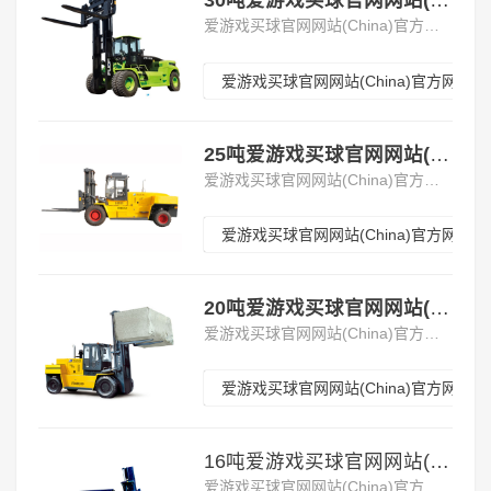
30吨爱游戏买球官网网站(China)官方网站 FDM8300
35吨内燃平衡重式爱游戏买球官网网
站(China)官方网站FDM8350
爱游戏买球官网网站(China)官方网
站型号：FDM8300
爱游戏买球官网网站(China)官方网
爱游戏买球官网网站(China)官方网站
站载荷：30吨
爱游戏买球官网网站(China)官方网
站自重：35吨
25吨爱游戏买球官网网站(China)官方网站爱游戏买球官网网站(China)官方网站 FDM8250
30吨内燃平衡重式爱游戏买球官网网
站(China)官方网站FDM8300
爱游戏买球官网网站(China)官方网
站型号：FDM8250
爱游戏买球官网网站(China)官方网
爱游戏买球官网网站(China)官方网站
站载荷：25吨
爱游戏买球官网网站(China)官方网
站自重：28吨
20吨爱游戏买球官网网站(China)官方网站爱游戏买球官网网站(China)官方网站 FDM8200
25吨内燃平衡重式爱游戏买球官网网
站(China)官方网站FDM8250
爱游戏买球官网网站(China)官方网
站型号：FDM8200
爱游戏买球官网网站(China)官方网
爱游戏买球官网网站(China)官方网站
站载荷：20吨
爱游戏买球官网网站(China)官方网
站自重：22吨
16吨爱游戏买球官网网站(China)官方网站爱游戏买球官网网站(China)官方网站 FDM8160
20吨内燃平衡重式爱游戏买球官网网
站(China)官方网站FDM8200
爱游戏买球官网网站(China)官方网